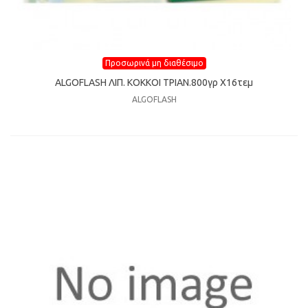
Προσωρινά μη διαθέσιμο
ALGOFLASH ΛΙΠ. KOKΚOI TPIAN.800γρ Χ16τεμ
ALGOFLASH