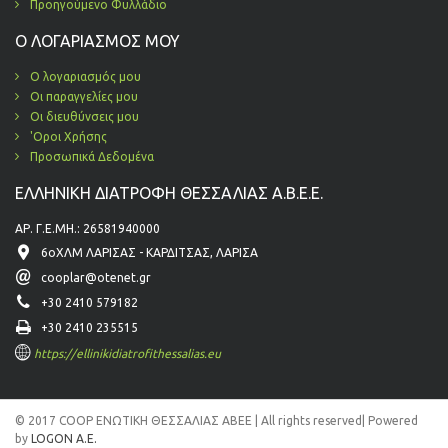
Προηγούμενο Φυλλάδιο
Ο ΛΟΓΑΡΙΑΣΜΌΣ ΜΟΥ
Ο λογαριασμός μου
Οι παραγγελίες μου
Οι διευθύνσεις μου
'Οροι Χρήσης
Προσωπικά Δεδομένα
ΕΛΛΗΝΙΚΗ ΔΙΑΤΡΟΦΗ ΘΕΣΣΑΛΙΑΣ Α.Β.Ε.Ε.
ΑΡ. Γ.Ε.ΜΗ.: 26581940000
6οΧΛΜ ΛΑΡΙΣΑΣ - ΚΑΡΔΙΤΣΑΣ, ΛΑΡΙΣΑ
cooplar@otenet.gr
+30 2410 579182
+30 2410 235515
https://ellinikidiatrofithessalias.eu
© 2017 COOP ΕΝΩΤΙΚΗ ΘΕΣΣΑΛΙΑΣ ΑΒΕΕ | All rights reserved| Powered
by
LOGON A.E.