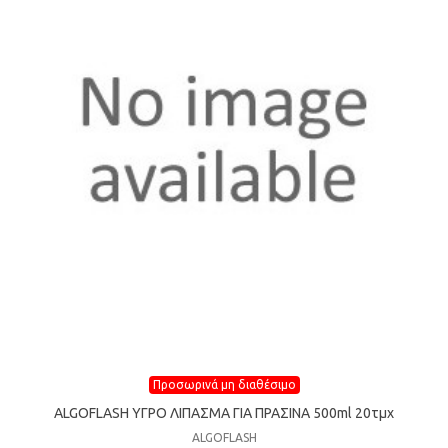
Προσωρινά μη διαθέσιμο
ALGOFLASH YΓΡΟ ΛΙΠΑΣΜΑ ΓIA ΠPAΣINA 500ml 20τμχ
ALGOFLASH