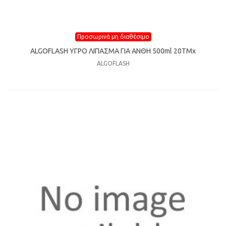
Προσωρινά μη διαθέσιμο
ALGOFLASH YΓΡΟ ΛΙΠΑΣΜΑ ΓIA ANΘΗ 500ml 20TMχ
ALGOFLASH