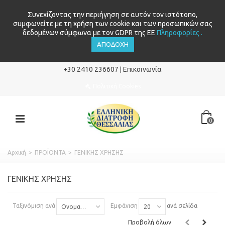
Συνεχίζοντας την περιήγηση σε αυτόν τον ιστότοπο,
συμφωνείτε με τη χρήση των cookie και των προσωπικών σας
δεδομένων σύμφωνα με τον GDPR της ΕΕ
Πληροφορίες .
ΑΠΟΔΟΧΉ
+30 2410 236607
Επικοινωνία
|
Πολιτική Cookies
0
Αρχική
>
ΠΡΟΪΟΝΤΑ
>
ΓΕΝΙΚΗΣ ΧΡΗΣΗΣ
ΓΕΝΙΚΗΣ ΧΡΗΣΗΣ
Ταξινόμιση ανά
Εμφάνιση
ανά σελίδα
Ονομασία: Α έως το Ω
20
Προβολή όλων