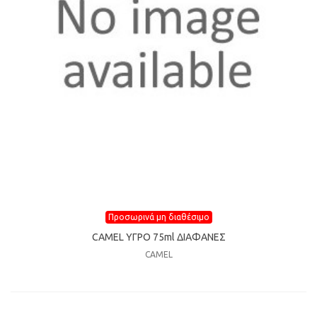
Προσωρινά μη διαθέσιμο
CAMEL ΥΓΡΟ 75ml ΔIAΦANEΣ
CAMEL