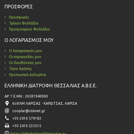
ΠΡΟΣΦΟΡΈΣ
Προσφορές
Τρέχον Φυλλάδιο
Προηγούμενο Φυλλάδιο
Ο ΛΟΓΑΡΙΑΣΜΌΣ ΜΟΥ
Ο λογαριασμός μου
Οι παραγγελίες μου
Οι διευθύνσεις μου
'Οροι Χρήσης
Προσωπικά Δεδομένα
ΕΛΛΗΝΙΚΗ ΔΙΑΤΡΟΦΗ ΘΕΣΣΑΛΙΑΣ Α.Β.Ε.Ε.
ΑΡ. Γ.Ε.ΜΗ.: 26581940000
6οΧΛΜ ΛΑΡΙΣΑΣ - ΚΑΡΔΙΤΣΑΣ, ΛΑΡΙΣΑ
cooplar@otenet.gr
+30 2410 579182
+30 2410 235515
https://ellinikidiatrofithessalias.eu