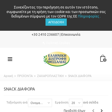
Συνεχίζοντας την περιήγηση σε αυτόν τον ιστότοπο,
συμφωνείτε με τη χρήση των cookie και των προσωπικών σας
δεδομένων σύμφωνα με τον GDPR της ΕΕ
Πληροφορίες .
ΑΠΟΔΟΧΉ
+30 2410 236607
Επικοινωνία
|
Πολιτική Cookies
0
Αρχική
>
ΠΡΟΪΟΝΤΑ
>
ΖΑΧΑΡΟΠΛΑΣΤΙΚΗ
>
SNACK ΔΙΑΦΟΡΑ
SNACK ΔΙΑΦΟΡΑ
Ταξινόμιση ανά
Εμφάνιση
ανά σελίδα
Ονομασία: Α έως το Ω
20
Προβολή όλων