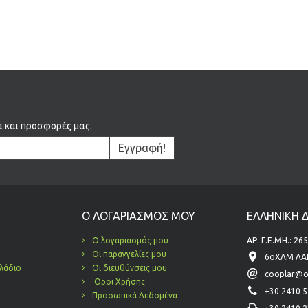
α και προσφορές μας.
Εγγραφή!
Ο ΛΟΓΑΡΙΑΣΜΌΣ ΜΟΥ
ΕΛΛΗΝΙΚΗ Δ
Ο λογαριασμός μου
ΑΡ. Γ.Ε.ΜΗ.: 2
Οι παραγγελίες μου
6οΧΛΜ ΛΑΡ
λάδιο
Οι διευθύνσεις μου
cooplar@o
'Οροι Χρήσης
+30 2410 
Προσωπικά Δεδομένα