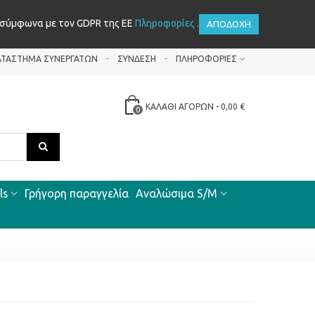
 σύμφωνα με τον GDPR της ΕΕ
Πληροφορίες .
ΑΠΟΔΟΧΉ
ΑΤΆΣΤΗΜΑ ΣΥΝΕΡΓΑΤΏΝ
ΣΎΝΔΕΣΗ
ΠΛΗΡΟΦΟΡΊΕΣ
ΚΑΛΆΘΙ ΑΓΟΡΏΝ
-
0,00 €
0
ls
Γρήγορη παραγγελία
Αναλώσιμα S/M