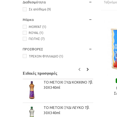
Διαθεσιμότητα
Ταξινόμι
Σε απόθεμα
(9)
Μάρκα
MORFAT
(1)
ROYAL
(1)
ΓΙΩΤΗΣ
(7)
ΠΡΟΣΦΟΡΕΣ
ΤΡΕΧΟΝ ΦΥΛΛΑΔΙΟ
(1)
Ειδικές προσφορές
Προσ
ΤΟ ΜΕΤΟΧΙ ΞΥΔΙ KOKΚΙΝΟ 7β.
M
30Χ340ml
(
Σ
ΤΟ ΜΕΤΟΧΙ ΞΥΔΙ ΛΕΥΚΟ 7β.
3
30Χ340ml
6