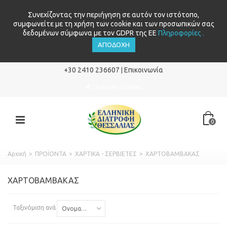
Συνεχίζοντας την περιήγηση σε αυτόν τον ιστότοπο,
συμφωνείτε με τη χρήση των cookie και των προσωπικών σας
δεδομένων σύμφωνα με τον GDPR της ΕΕ
Πληροφορίες .
ΑΠΟΔΟΧΉ
+30 2410 236607
Επικοινωνία
|
Πολιτική Cookies
0
Αρχική
>
ΠΡΟΪΟΝΤΑ
>
ΧΑΡΤΙΚΑ - ΣΕΡΒΙΕΤΕΣ
>
ΧΑΡΤΟΒΑΜΒΑΚΑΣ
ΧΑΡΤΟΒΑΜΒΑΚΑΣ
Ταξινόμιση ανά
Ονομασία: Α έως το Ω