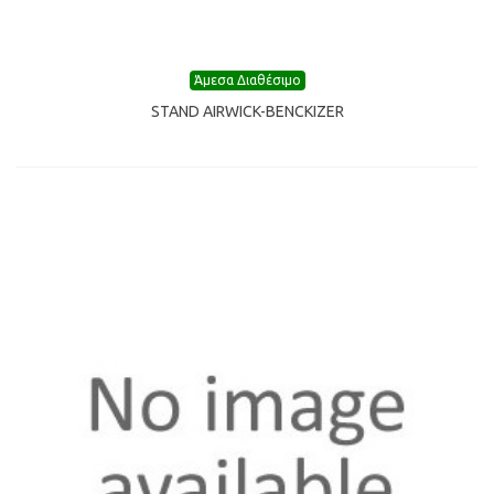
Άμεσα Διαθέσιμο
STAND AIRWICK-BENCKIZER