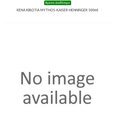
Άμεσα Διαθέσιμο
ΚΕΝΑ ΚΙΒΩTIA MYTHOS-KAISER-HENNINGER 500ml