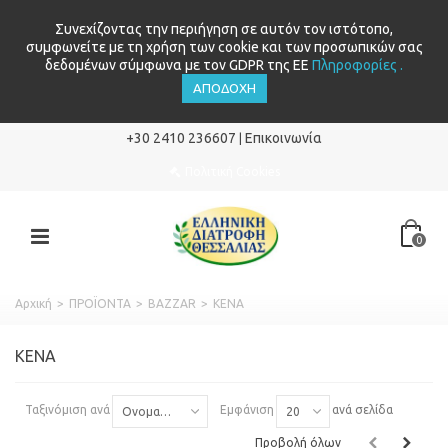
Συνεχίζοντας την περιήγηση σε αυτόν τον ιστότοπο,
συμφωνείτε με τη χρήση των cookie και των προσωπικών σας
δεδομένων σύμφωνα με τον GDPR της ΕΕ
Πληροφορίες .
ΑΠΟΔΟΧΉ
+30 2410 236607
Επικοινωνία
|
Πολιτική Cookies
0
Αρχική
>
ΠΡΟΪΟΝΤΑ
>
BAZZAR
>
ΚΕΝΑ
ΚΕΝΑ
Ταξινόμιση ανά
Εμφάνιση
ανά σελίδα
Ονομασία: Α έως το Ω
20
Προβολή όλων