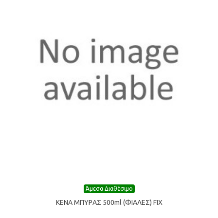
Άμεσα Διαθέσιμο
ΚΕΝΑ ΜΠΥΡAΣ 500ml (ΦIΑΛΕΣ) FIX