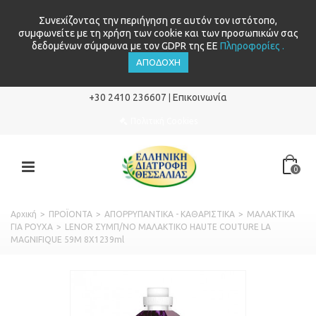
Συνεχίζοντας την περιήγηση σε αυτόν τον ιστότοπο,
συμφωνείτε με τη χρήση των cookie και των προσωπικών σας
δεδομένων σύμφωνα με τον GDPR της ΕΕ
Πληροφορίες .
ΑΠΟΔΟΧΉ
+30 2410 236607
Επικοινωνία
|
Πολιτική Cookies
0
Αρχική
>
ΠΡΟΪΟΝΤΑ
>
ΑΠΟΡΡΥΠΑΝΤΙΚΑ - ΚΑΘΑΡΙΣΤΙΚΑ
>
ΜΑΛΑΚΤΙΚΑ
ΓΙΑ ΡΟΥΧΑ
>
LENOR ΣΥΜΠ/ΝΟ ΜΑΛΑΚΤΙΚΟ HAUTE COUTURE LA
MAGNIFIQUE 59Μ 8X1239ml